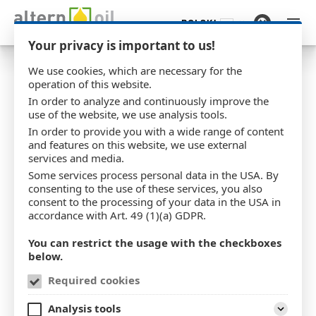
POLSKI
Przejdź do głównej treści
Your privacy is important to us!
We use cookies, which are necessary for the
operation of this website.
In order to analyze and continuously improve the
Stacja tankowania LNG
use of the website, we use analysis tools.
In order to provide you with a wide range of content
®
RE
FUEL
Wilhelmshaven
E
and features on this website, we use external
services and media.
Otwarte natychmiast
Some services process personal data in the USA. By
consenting to the use of these services, you also
consent to the processing of your data in the USA in
21.02.2023
accordance with Art. 49 (1)(a) GDPR.
You can restrict the usage with the checkboxes
below.
Required cookies
Analysis tools