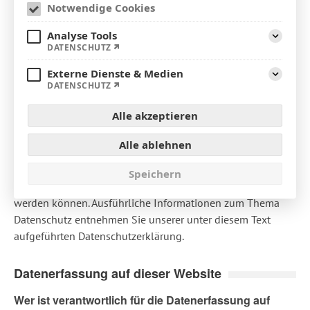
Notwendige Cookies
Analyse Tools
Aufklap
DATENSCHUTZ
Datenschutz
Externe Dienste & Medien
1. Datenschutz auf einen Blick
Aufklap
DATENSCHUTZ
Allgemeine Hinweise
Alle akzeptieren
Die folgenden Hinweise geben einen einfachen Überblick
Alle ablehnen
darüber, was mit Ihren personenbezogenen Daten passiert,
wenn Sie diese Website besuchen. Personenbezogene
Speichern
Daten sind alle Daten, mit denen Sie persönlich identifiziert
werden können. Ausführliche Informationen zum Thema
Datenschutz entnehmen Sie unserer unter diesem Text
aufgeführten Datenschutzerklärung.
Datenerfassung auf dieser Website
Wer ist verantwortlich für die Datenerfassung auf