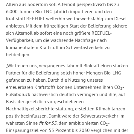
Allein aus Södertörn soll Alternoil perspektivisch bis zu
6.000 Tonnen Bio-LNG jährlich importieren und den
Kraftstoff REEFUEL weiterhin wettbewerbsfähig zum Diesel
anbieten. Mit dem frühzeitigen Start der Belieferung sichere
sich Alternoil ab sofort eine noch größere REEFUEL-
Verfügbarkeit, um die wachsende Nachfrage nach
klimaneutralem Kraftstoff im Schwerlastverkehr zu
befriedigen.
„Wir freuen uns, vergangenes Jahr mit Biokraft einen starken
Partner für die Belieferung solch hoher Mengen Bio-LNG
gefunden zu haben. Durch die Nutzung unseres
erneuerbaren Kraftstoffs können Unternehmen ihren CO
-
2
Fußabdruck nachweislich deutlich verringern und ihre, auf
Basis der gesetzlich vorgeschriebenen
Nachhaltigkeitsberichterstattung, erstellten Klimabilanzen
positiv beeinflussen. Damit wäre der Schwerlastverkehr im
wahrsten Sinne
fit for 55
, dem ambitionierten CO
-
2
Einsparungsziel von 55 Prozent bis 2030 verglichen mit der