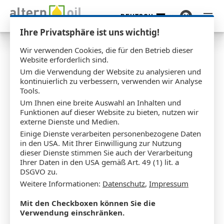
DEUTSCH
Zum Hauptinhalt springen
Ihre Privatsphäre ist uns wichtig!
Wir verwenden Cookies, die für den Betrieb dieser
Website erforderlich sind.
Um die Verwendung der Website zu analysieren und
®
Lieferbeginn von RE
FUEL
kontinuierlich zu verbessern, verwenden wir Analyse
E
Tools.
Bio-LNG im Wert von 250
Um Ihnen eine breite Auswahl an Inhalten und
Funktionen auf dieser Website zu bieten, nutzen wir
Millionen Euro
externe Dienste und Medien.
Einige Dienste verarbeiten personenbezogene Daten
Pressemitteilung
in den USA. Mit Ihrer Einwilligung zur Nutzung
dieser Dienste stimmen Sie auch der Verarbeitung
Ihrer Daten in den USA gemäß Art. 49 (1) lit. a
24.08.2023
DSGVO zu.
Weitere Informationen:
Datenschutz
,
Impressum
Mit den Checkboxen können Sie die
Verwendung einschränken.